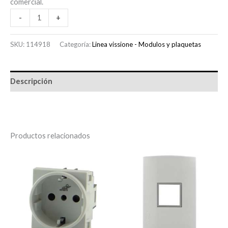
comercial.
-
+
SKU:
114918
Categoría:
Linea vissione - Modulos y plaquetas
Descripción
Productos relacionados
LINEA
LINEA
VISIONE
VISIONE
MODULO
PLAQUETA
SCHUKO
TOMA
BLANCO
STD
CONATEL
BLANCA