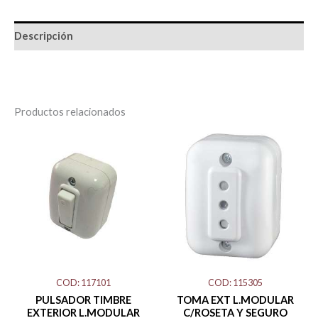
Descripción
Productos relacionados
PULSADOR
TOMA
TIMBRE
EXT
EXTERIOR
L.MODULAR
L.MODULAR
C/ROSETA
BLANCO
Y
MOLVENO
SEGURO
cantidad
MOLVENO
cantidad
COD: 117101
COD: 115305
PULSADOR TIMBRE
TOMA EXT L.MODULAR
EXTERIOR L.MODULAR
C/ROSETA Y SEGURO